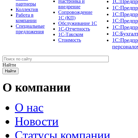
1С:Предпр
Настройка и
партнеры
внедрение
1С:Предпр
Коллектив
Сопровождение
1С:Предпр
Работа в
1С (КП)
1С:Предпр
компании
Обслуживание 1С
Специальные
1С:Предпр
1С-Отчетность
предложения
1С:Бухгал
1С-Такском
1С:Предпр
Стоимость
персонало
Найти
О компании
О нас
Новости
Cтатусы компании