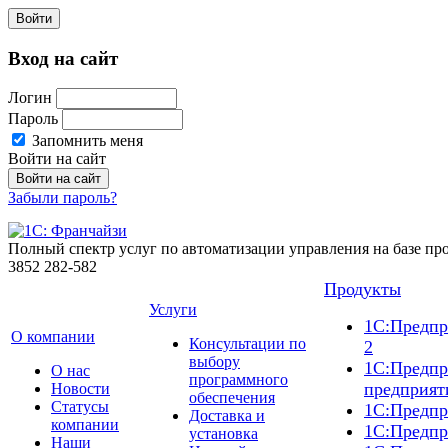
Войти
Вход на сайт
Логин
Пароль
Запомнить меня
Войти на сайт
Забыли пароль?
Полный спектр услуг по автоматизации управления на базе п
3852
282-582
Продукты
Услуги
1С:Предпр
О компании
Консультации по
2
выбору
1С:Предпр
О нас
программного
предприят
Новости
обеспечения
Cтатусы
1С:Предпр
Доставка и
компании
1С:Предпр
установка
Наши