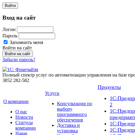
Войти
Вход на сайт
Логин
Пароль
Запомнить меня
Войти на сайт
Забыли пароль?
Полный спектр услуг по автоматизации управления на базе п
3852
282-582
Продукты
Услуги
1С:Предпр
О компании
Консультации по
2
выбору
1С:Предпр
О нас
программного
предприят
Новости
обеспечения
Cтатусы
1С:Предпр
Доставка и
компании
1С:Предпр
установка
Наши