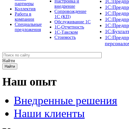
1С:Предпр
Настройка и
партнеры
внедрение
1С:Предпр
Коллектив
Сопровождение
1С:Предпр
Работа в
1С (КП)
1С:Предпр
компании
Обслуживание 1С
Специальные
1С:Предпр
1С-Отчетность
предложения
1С:Бухгал
1С-Такском
1С:Предпр
Стоимость
персонало
Найти
Наш опыт
Внедренные решения
Наши клиенты