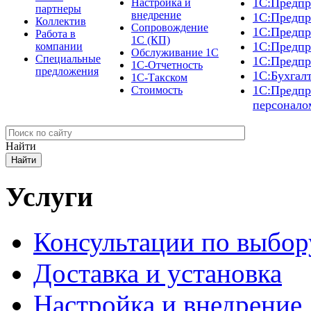
1С:Предпр
Настройка и
партнеры
внедрение
1С:Предпр
Коллектив
Сопровождение
1С:Предпр
Работа в
1С (КП)
1С:Предпр
компании
Обслуживание 1С
Специальные
1С:Предпр
1С-Отчетность
предложения
1С:Бухгал
1С-Такском
1С:Предпр
Стоимость
персонало
Найти
Услуги
Консультации по выбор
Доставка и установка
Настройка и внедрение