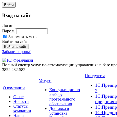
Войти
Вход на сайт
Логин
Пароль
Запомнить меня
Войти на сайт
Забыли пароль?
Полный спектр услуг по автоматизации управления на базе п
3852
282-582
Продукты
Услуги
1С:Предпр
О компании
Консультации по
2
выбору
1С:Предпр
О нас
программного
предприят
Новости
обеспечения
Cтатусы
1С:Предпр
Доставка и
компании
1С:Предпр
установка
Наши