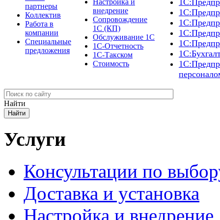
1С:Предпр
Настройка и
партнеры
внедрение
1С:Предпр
Коллектив
Сопровождение
1С:Предпр
Работа в
1С (КП)
1С:Предпр
компании
Обслуживание 1С
Специальные
1С:Предпр
1С-Отчетность
предложения
1С:Бухгал
1С-Такском
1С:Предпр
Стоимость
персонало
Найти
Услуги
Консультации по выбор
Доставка и установка
Настройка и внедрение