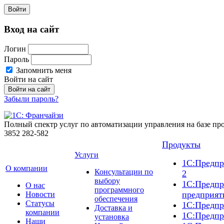
Войти
Вход на сайт
Логин
Пароль
Запомнить меня
Войти на сайт
Забыли пароль?
Полный спектр услуг по автоматизации управления на базе п
3852
282-582
Продукты
Услуги
1С:Предпр
О компании
Консультации по
2
выбору
1С:Предпр
О нас
программного
предприят
Новости
обеспечения
Cтатусы
1С:Предпр
Доставка и
компании
1С:Предпр
установка
Наши